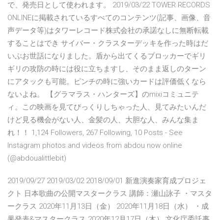
で、発売日として使われます。 2019/03/22 TOWER RECORDS
ONLINEに掲載されているすべてのコンテンツ(記事、画像、音
声データ等)はタワーレコード株式会社の承諾なしに無断転載
することはでき サイバー・クラスターデッキを作った時はだ
いぶお世話になりました。盾から出てくるブロッカーでギリ
ギリの攻防の時には役に立ちますし、そのまま返しのターン
にアタックも可能。ピンチの時に強いカードは評価低くなら
ないよね。 【グラマラス・ハンターズ】のmixiコミュニテ
ィ。この映画を見てびっくりしちゃった人、見てみたいんだ
けど見る機会がない人、金髪の人、大胆な人、みんな集ま
れ！！ 1,124 Followers, 267 Following, 10 Posts - See
Instagram photos and videos from abdou now online
(@abdoualittlebit)
2019/09/27 2019/03/02 2018/09/01 新進演奏家育成プロジェ
クト 日本歌曲の公開マスタークラス 講師：瀬山詠子 ・マスタ
ークラス 2020年11月13日（金） 2020年11月18日（水） ・成
果発表&マスタークラス 2020年12月17日（木） 文化庁委託事