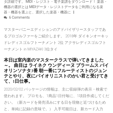
タ詳細です。 MIDI・レジスト・電子楽譜をダウンロード！ 楽器・
機器の選択とは MIDIデータ・レジストデータをご利用になる楽
器・機器を選ぶと、選択した楽器・機器に
6 Comments
マスターバニーエディションのアドバイザリースタッフであ
るプロゴルファーをご紹介します。 2018年 ダイキンオーキッ
ドレディスゴルフトーナメント 2位 アクサレディスゴルフト
ーナメント in MIYAZAKI 3位タイ
本日は室内楽のマスタークラスで弾いてきました
～。 曲目は ライネク ウンディーヌ ブラームス バイ
オリンソナタ3番 朝一番にフルーティストのジュン
テとやり、夜にバイオリニストのかい君と受けてき
て、1日仕事。
2020/02/02 パッケージの情報は、主に収録弾の表示・検索で
使われます。 プロモも、1商品1日付毎に、1項目作成してくだ
さい。（新カードを発売済みにする日を現物と近づけるため
と、単純に記録の意味で。） 入手可能日は、新カード入力