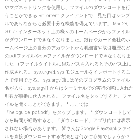
やマグネットリンクを使用し、ファイルのダウンロードを行
うことができる BitTorrent クライアントで、見た目はシンプ
ルでありながらも必要十分な機能を備えています。 Mar 28,
2017 · インターネット上の様々のホームページからファイル
がダウンロードできなくなりました。銀行やカード会社のホ
ームページ上の自分のアカウントから明細書や取引履歴など
のpdfファイルやcsvファイルがダウンロードできなくなりま
した （ファイルタイトルに絶対パスを入れるとそのパス上に
作成される。 sys.argvは sys モジュールをインポートするこ
とで使用できる。 sys.argv[0]にはそのプログラムのファイル
名が入り、sys.argv[1]からはターミナルでの実行の際に入れた
引数が順番に代入される。 ファイル名をタップすると、ファ
イルを開くことができます。 * ここでは
「helpguide_pdf.pdf」をタップします。 * ダウンロードして
から時間が経過すると、「ダウンロード」アプリ内には表示
されない場合があります。 皆さんはGoogle Playのapkファイ
ルを直接ダウンロードする方法とは何かご存知でしょうか？