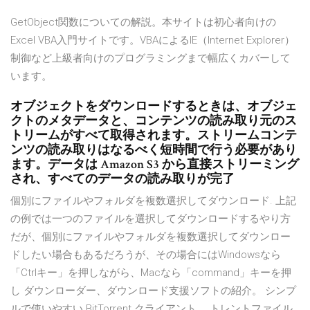
GetObject関数についての解説。本サイトは初心者向けの
Excel VBA入門サイトです。VBAによるIE（Internet Explorer）
制御など上級者向けのプログラミングまで幅広くカバーして
います。
オブジェクトをダウンロードするときは、オブジェ
クトのメタデータと、コンテンツの読み取り元のス
トリームがすべて取得されます。ストリームコンテ
ンツの読み取りはなるべく短時間で行う必要があり
ます。データは Amazon S3 から直接ストリーミング
され、すべてのデータの読み取りが完了
個別にファイルやフォルダを複数選択してダウンロード. 上記
の例では一つのファイルを選択してダウンロードするやり方
だが、個別にファイルやフォルダを複数選択してダウンロー
ドしたい場合もあるだろうが、その場合にはWindowsなら
「Ctrlキー」を押しながら、Macなら「command」キーを押
し ダウンローダー、ダウンロード支援ソフトの紹介。 シンプ
ルで使いやすい BitTorrent クライアント。 トレントファイル