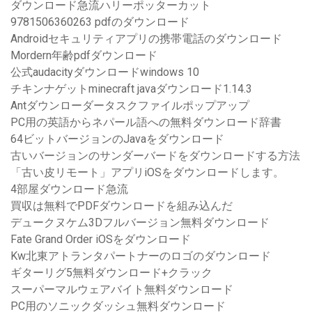
ダウンロード急流ハリーポッターカット
9781506360263 pdfのダウンロード
Androidセキュリティアプリの携帯電話のダウンロード
Mordern年齢pdfダウンロード
公式audacityダウンロードwindows 10
チキンナゲットminecraft javaダウンロード1.14.3
Antダウンローダータスクファイルポップアップ
PC用の英語からネパール語への無料ダウンロード辞書
64ビットバージョンのJavaをダウンロード
古いバージョンのサンダーバードをダウンロードする方法
「古い皮リモート」アプリiOSをダウンロードします。
4部屋ダウンロード急流
買収は無料でPDFダウンロードを組み込んだ
デュークヌケム3Dフルバージョン無料ダウンロード
Fate Grand Order iOSをダウンロード
Kw北東アトランタパートナーのロゴのダウンロード
ギターリグ5無料ダウンロード+クラック
スーパーマルウェアバイト無料ダウンロード
PC用のソニックダッシュ無料ダウンロード