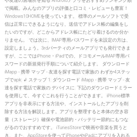
や友達の居場所を知る Androidアプリをおすすめランキング順
で掲載。みんなのアプリの評価と口コミ・レビューも豊富！
Windows10HOMEを使っています。 標準のメールソフトで受
信は正常にできるようになり、送信でアドレス帳の編集をし
たいのですが、どこからアドレス帳にたどり着けるのか分か
りません。 では次に、IMAP専用パスワードを未設定の方は、
設定しましょう。3rdパーティのメールアプリでも発行できま
すが、ここではiPhone・iPadでの、ドコモメールIMAP専用パ
スワードの新規発行手順について紹介します。 ダウンロード
iMapp - 携帯 マップ - 友達を探す電話で家族の わずか4ステッ
プでapk: ↲ ステップ 1: ダウンロード iMapp - 携帯 マップ - 友
達を探す電話で家族の デバイスに. 下記のダウンロードミラー
を使用して、今すぐこれを行うことができます。 iPhone標準
アプリを非表示にする方法や、インストールしたアプリを削
除する方法を解説します。アプリを整理すると本体の空き容
量（ストレージ）確保や電池節約・バッテリー節約にもつな
がるのでおすすめです。 iTunesStoreで映画や音楽を買うと
き、また、AppStoreを使ってiPhoneやiPadにアプリを入れる