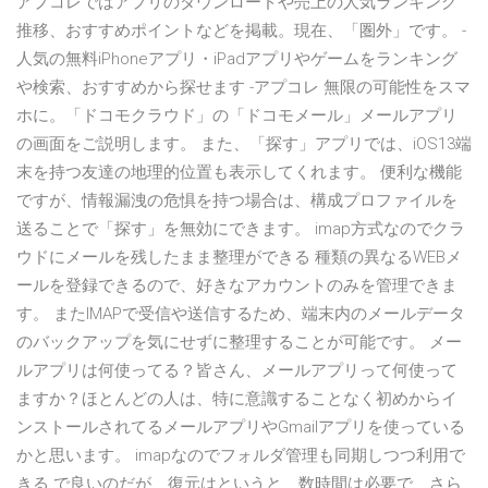
アプコレではアプリのダウンロードや売上の人気ランキング
推移、おすすめポイントなどを掲載。現在、「圏外」です。 -
人気の無料iPhoneアプリ・iPadアプリやゲームをランキング
や検索、おすすめから探せます -アプコレ 無限の可能性をスマ
ホに。「ドコモクラウド」の「ドコモメール」メールアプリ
の画面をご説明します。 また、「探す」アプリでは、iOS13端
末を持つ友達の地理的位置も表示してくれます。 便利な機能
ですが、情報漏洩の危惧を持つ場合は、構成プロファイルを
送ることで「探す」を無効にできます。 imap方式なのでクラ
ウドにメールを残したまま整理ができる 種類の異なるWEBメ
ールを登録できるので、好きなアカウントのみを管理できま
す。 またIMAPで受信や送信するため、端末内のメールデータ
のバックアップを気にせずに整理することが可能です。 メー
ルアプリは何使ってる？皆さん、メールアプリって何使って
ますか？ほとんどの人は、特に意識することなく初めからイ
ンストールされてるメールアプリやGmailアプリを使っている
かと思います。 imapなのでフォルダ管理も同期しつつ利用で
きる で良いのだが、復元はというと、数時間は必要で、さら