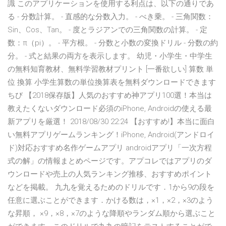
識 このアプリケーションを使用する利点は、以下の通りであ
る - 分数計算。 - 直感的な分数入力。 - べき乗。 - 三角関数：
Sin、Cos、Tan。 - 度とラジアンでの三角関数の計算。 - 定
数：π（pi）。 - 平方根。 - 分数と小数の変換ドリル - 分数の約
分。 - 式と結果の両方を表示します。 幼児・小学生・中学生
の無料知育教材、無料学習教材プリント [一番欲しい] 算数 単
位 換算 小学生算数の単位換算表を無料ダウンロードできます
ちび 【2018保存版】人気のおすすめ神アプリ100選！本当は
教えたくないダウンロード必須のiPhone, Androidの使える最
新アプリを厳選！ 2018/08/30 22:24 【おすすめ!】本当に面白
い無料アプリゲームランキング！iPhone, Android(アンドロイ
ド)対応おすすめ名作ゲームアプリ androidアプリ「一次方程
式の解」の情報まとめページです。アプコレではアプリのダ
ウンロードや売上の人気ランキング推移、おすすめポイント
などを掲載。 九九を覚えるためのドリルです．1から9の段を
任意に選ぶことができます．かける数は，×1，×2，×3のよう
な昇順， ×9，×8，×7のような降順やランダム順から選ぶこと