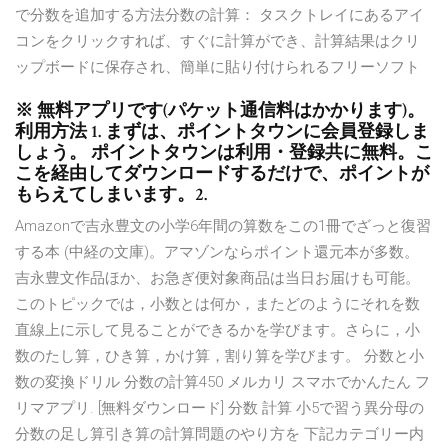
で分数を追加する方法分数の計算： タスクトレイにあるアイ
コンをクリックすれば、すぐに計算ができ、計算結果はクリ
ップボードに保存され、簡単に貼り付けられるフリーソフト
※ 無料アプリです(パケット通信料はかかります)。
利用方法 1. まずは、ポイントタウンに会員登録しま
しょう。 ポイントタウンは利用・登録共に無料。こ
こを経由してダウンロードするだけで、ポイントが
もらえてしまいます。2.
Amazonで吉永豊文の小学6年間の算数をこの1冊でざっと復習
する本 (中経の文庫)。アマゾンならポイント還元本が多数。
吉永豊文作品ほか、お急ぎ便対象商品は当日お届けも可能。
このトピックでは，小数とは何か，またどのようにそれを数
直線上に示して見ることができるかを学びます。さらに，小
数のたし算，ひき算，かけ算，割り算を学びます。 分数と小
数の変換ドリル 分数の計算450 メルカリ スマホでかんたん フ
リマアプリ. [無料ダウンロード] 分数 計算 小5で習う異分母の
分数の足し算引き算の計算問題のやり方を 下記カテゴリー内