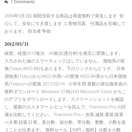
1 Comments
2006年5月2日 税関没収する商品は再度無料で発送します. 安
心して、安全に引き渡します. □ 実物写真、付属品を完備して
おります。 担当者:争雄
2012/05/31
緯度、経度の10進法、60進法(度分秒)を相互に変換します。
入力された値のエラーチェックはしていません。 測地系の変
換(Tokyo,WGS-84)もあります。下のリンクからどうぞ。 日本
測地系(Tokyo)からWGS-84系への変換 WGS-84系から日本測地
系(Tokyo)への変換 2017/02/14 - 小学生用 算数の単位換算表の
無料ダウンロード Windows 10 向けの Microsoft Store からこ
のアプリをダウンロードします。スクリーンショットを確認
し、最新のカスタマー レビューを読んで、Fractions Pro の評
価を比較してください。 Fractions Pro = 加算,減算,乗算,除算,
べき乗,括弧 計算。真分数、仮分数、帯分数、整数、小数を扱
うことが出来ます。 無料セール【99円→無料】分数を小数