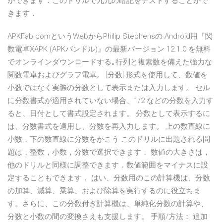
ができます．このドリルで九九の暗記をテストすることがで
きます．
APKFab.comというWebからPhilip Stephensの Android用『関
数電卓XAPK (APKバンドル)』の最新バージョン 12.1.0 を無料
でオンラインダウンロードする｡行列と複素数を備えた強力な
関数電卓およびグラフ電卓。 [分数] 形式を使用して、数値を
小数ではなく実際の分数として表示または入力します。 セル
に分数書式が適用されていない場合、1/2 などの分数を入力す
ると、日付として書式設定されます。 分数として表示するに
は、分数書式を適用し、分数を再入力します。 上の数直線に
小数，下の数直線に分数をかこう このドリルに出題される問
題は，整数，小数，分数で選択できます． 数値の大きさは，
他のドリルと同様に調整できます．数値範囲をマイナスに設
定することもできます． はい、分数用のこの計算機は、分数
の加算、減算、乗算、および除算を実行するのに役立ちま
す。さらに、この分数付き計算機は、単純化分数の計算や、
分数と小数の間の変換さえも支援します。 手順/方法： 追加