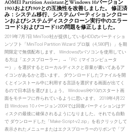
AOMEI Partition AssistantとWindows 10バージョン
1903および1909との互換性を改善しました。 修正済
み：システム移行、システムパーティションクロー
ンおよびシステムディスククローン実行中のエラー
コード5およびコード11の問題を修正しました。
2019年7月7日 MiniTool社が提供しているHDDのパーティショ
ンソフト「MiniTool Partition Wizard プロ版（4,580円）」を期
間限定で無償配布します。 Windowsのパソコンを使用してい
る方は「エクスプローラー」→「PC（マイコンピュータ
ー）」を選択するとローカルディスクと容量が書いてあるア
イコンがあるかと思います。 ダウンロードしたファイルを開
くとインストール中に利用する言語を選択する画面が出てく
るので日本語を選びましょう。 Windows8や10のスタート画
面をモチーフに作られているように思います。 2018年4月22
日 Windows 10 バージョン2004では回復パーティションはデ
ィスクの最後に確保されるようになりました。それでも自動
で ダウンロードした「Make-Script-v2.zip」を右クリックして
表示されたメニューまたはエクスプローラーのリボンで「プ